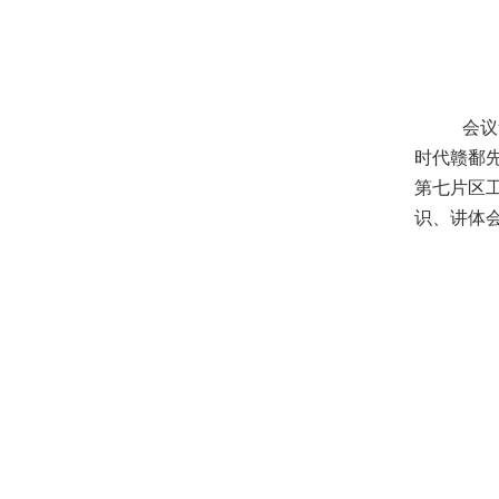
会议
时代赣鄱
第七片区
识、讲体