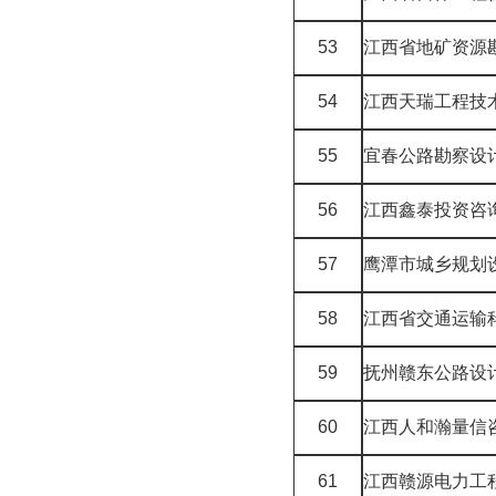
53
江西省地矿资源
54
江西天瑞工程技
55
宜春公路勘察设
56
江西鑫泰投资咨
57
鹰潭市城乡规划
58
江西省交通运输
59
抚州赣东公路设
60
江西人和瀚量信
61
江西赣源电力工