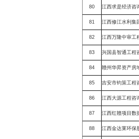
80
江西求是经济咨
81
江西修江水利集
82
江西万隆中审工
83
兴国县智通工程
84
赣州华昇资产房
85
吉安市钧策工程
86
江西大源工程咨
87
江西红赣项目数
88
江西金达莱环保